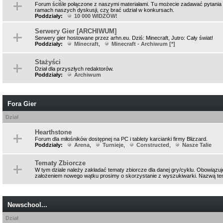
Forum ściśle połączone z naszymi materiałami. Tu możecie zadawać pytania 
ramach naszych dyskusji, czy brać udział w konkursach.
Poddziały:
10 000 WIDZÓW!
Serwery Gier [ARCHIWUM]
Serwery gier hostowane przez arhn.eu. Dziś: Minecraft, Jutro: Cały świat!
Poddziały:
Minecraft
,
Minecraft - Archiwum [*]
Stażyści
Dział dla przyszłych redaktorów.
Poddziały:
Archiwum
Fora Gier
Dział
Hearthstone
Forum dla miłośników dostępnej na PC i tablety karcianki firmy Blizzard.
Poddziały:
Arena
,
Turnieje
,
Constructed
,
Nasze Talie
Tematy Zbiorcze
W tym dziale należy zakładać tematy zbiorcze dla danej gry/cyklu. Obowiązuj
założeniem nowego wątku prosimy o skorzystanie z wyszukiwarki. Nazwą tema
Newschool...
Dział