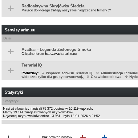
Radioaktywna Skryjówka Śledzia
Miejsce do którego trafiają wszystkie niegrzeczne tematy :?
Serwisy arhn.eu
Dział
Avathar - Legenda Zielonego Smoka
Oficjalne forum http://avathar.arhn.eu
TerrariaHQ
Poddziały:
Wsparcie serwisu TerrariaHQ
,
Administracja Terraria
widoczne tylko dla grupy serwerowej.
,
Gra wieloosobowa
,
Hyde
Statystyki
Statystyki
Nasi użytkownicy napisali 75 372 postów w 10 119 wątkach.
Mamy 19 141 zarejestrowanych użytkowników.
Najwięcej użytkowników online - 3 981 - było 12-01-2026 o 21:52.
Brak nowych postów