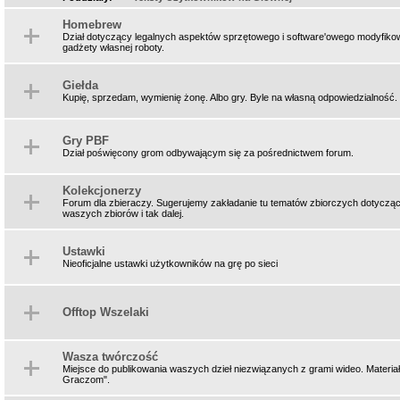
Homebrew
Dział dotyczący legalnych aspektów sprzętowego i software'owego modyfik
gadżety własnej roboty.
Giełda
Kupię, sprzedam, wymienię żonę. Albo gry. Byle na własną odpowiedzialność.
Gry PBF
Dział poświęcony grom odbywającym się za pośrednictwem forum.
Kolekcjonerzy
Forum dla zbieraczy. Sugerujemy zakładanie tu tematów zbiorczych dotycząc
waszych zbiorów i tak dalej.
Ustawki
Nieoficjalne ustawki użytkowników na grę po sieci
Offtop Wszelaki
Wasza twórczość
Miejsce do publikowania waszych dzieł niezwiązanych z grami wideo. Materiał
Graczom".