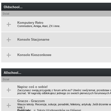
Oldschool...
Dział
Komputery Retro
Commodore, Amiga, Atari, ZX i inne.
Konsole Stacjonarne
Konsole Kieszonkowe
Allschool...
Dział
Napisz coś o sobie!
Zaczynasz swoją przygodę z forum arhn.eu? Utwórz swój temat, przedstaw się
poznać. W nagrodę odblokujesz jednego ze swoich pierwszych forumowych
Gracze - Graczom
Wasze teksty. Recenzje, solucje, poradniki, felietony, artykuły. Jeśli drzemi
tutaj :)
Poddziały:
Teksty Użytkowników na Głównej