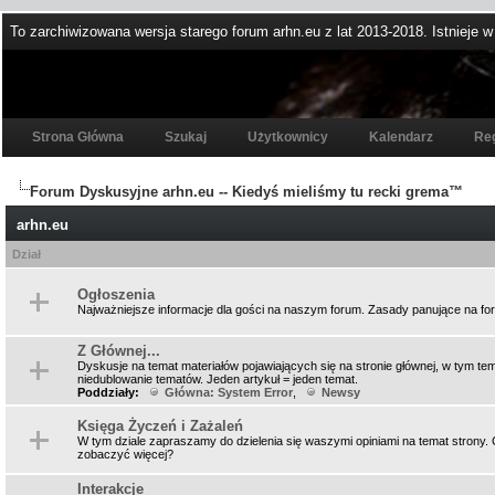
To zarchiwizowana wersja starego forum arhn.eu z lat 2013-2018. Istnieje w
Strona Główna
Szukaj
Użytkownicy
Kalendarz
Re
Forum Dyskusyjne arhn.eu -- Kiedyś mieliśmy tu recki grema™
arhn.eu
Dział
Ogłoszenia
Najważniejsze informacje dla gości na naszym forum. Zasady panujące na for
Z Głównej...
Dyskusje na temat materiałów pojawiających się na stronie głównej, w tym tem
niedublowanie tematów. Jeden artykuł = jeden temat.
Poddziały:
Główna: System Error
,
Newsy
Księga Życzeń i Zażaleń
W tym dziale zapraszamy do dzielenia się waszymi opiniami na temat strony. 
zobaczyć więcej?
Interakcje